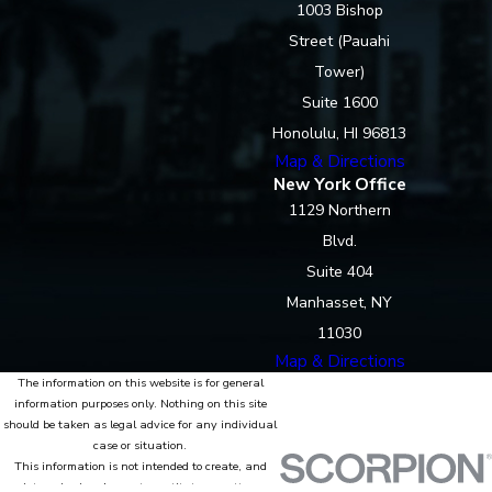
1003 Bishop
Street (Pauahi
Tower)
Suite 1600
Honolulu, HI 96813
Map & Directions
New York Office
1129 Northern
Blvd.
Suite 404
Manhasset, NY
11030
Map & Directions
The information on this website is for general
information purposes only. Nothing on this site
should be taken as legal advice for any individual
case or situation.
This information is not intended to create, and
receipt or viewing does not constitute, an attorney-