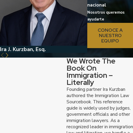
nacional
Nosotros queremos
ayudarte
CONOCE A
NUESTRO
EQUIPO
Ira J. Kurzban, Esq.
Jed Kurzban, Esq.
We Wrote The
Book On
Immigration –
Literally
Founding partner Ira Kurzban
authored the Immigration Law
Sourcebook. This reference
guide is widely used by judges,
government officials and other
immigration lawyers. As a
recognized leader in immigration
law and litigation, we handle a