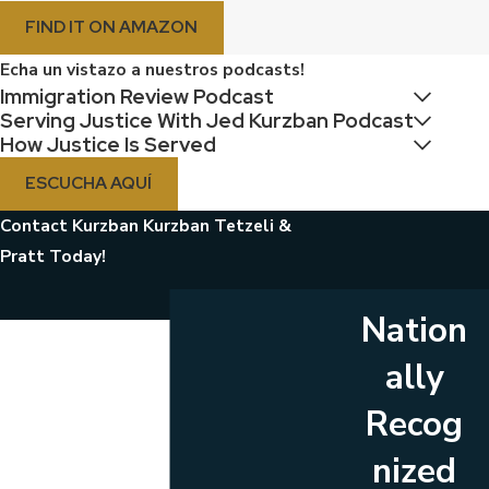
FIND IT ON AMAZON
Echa un vistazo a nuestros podcasts!
Immigration Review Podcast
Serving Justice With Jed Kurzban Podcast
How Justice Is Served
ESCUCHA AQUÍ
Contact Kurzban Kurzban Tetzeli &
Pratt Today!
Nation
First Name
ally
Last Name
Recog
Phone
nized
Email