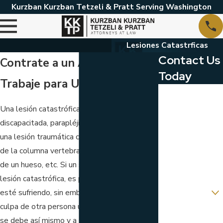
Kurzban Kurzban Tetzeli & Pratt Serving Washington
Lesiones Catastrficas
Contact Us
Contrate a un Abogado que
Today
Trabaje para Usted
First Name
Una lesión catastrófica deja a una persona
Last Name
discapacitada, parapléjica o cuadrapléjica, con
una lesión traumática cerebral, o una lesión
Phone
de la columna vertebral, una fractura grave
Email
de un hueso, etc. Si un ser querido sufrió una
lesión catastrófica, es posible que usted
Are you a new
esté sufriendo, sin embargo, si la lesión fue
client?
culpa de otra persona u organización, usted
Which location
se debe así mismo y a su ser querido, el