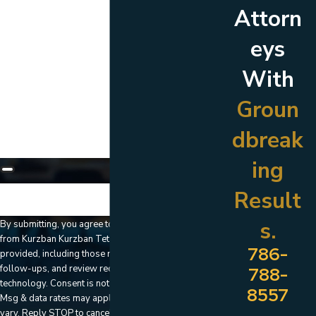
Attorn
Are you a new client?
eys
Which location are you contacting us about?
With
How can we help you?
Groun
dbreak
ing
Result
🛡️ Please enter the above verification code:
s.
By submitting, you agree to receive text messages
from Kurzban Kurzban Tetzeli & Pratt at the number
786-
provided, including those related to your inquiry,
follow-ups, and review requests, via automated
788-
technology. Consent is not a condition of purchase.
8557
Msg & data rates may apply. Msg frequency may
vary. Reply STOP to cancel or HELP for assistance.