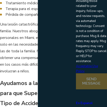
including those
Tratamiento médico futuro
related to your
Terapia para el esposo(a) e hijos
inquiry, follow-ups,
Pérdida de compañía
and review requests,
via automated
Una lesión catastrófica, afecta a toda la
technology. Consent
familia. Nuestros abogados de lesiones
is not a condition of
purchase. Msg & data
personales en Miami, están enfocados no
rates may apply. Msg
solo en las necesidades de la víctima, sino en
frequency may vary.
las de toda la familia. Nosotros podemos
Reply STOP to cancel
or HELP for
obtener una compensación completa, incluso
assistance.
en los casos más difíciles como aquellos que
Acceptable Use
involucran a niños.
Policy
SEND
Ayudamos a las Familias
MESSAGE
para que Superen Todos
Tipo de Accidentes
En Espanol