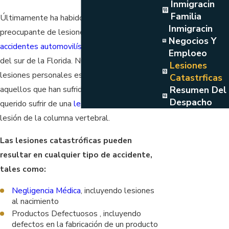
Inmigracin
Familia
Últimamente ha habido un número
Inmigracin
preocupante de lesiones resultantes de
Negocios Y
accidentes automovilísticos
en las carreteras
Emploeo
del sur de la Florida. Nuestros abogados de
Lesiones
lesiones personales están aquí para ayudar a
Catastrficas
Resumen Del
aquellos que han sufrido o han visto a un ser
Despacho
querido sufrir de una
lesión cerebral
o de una
lesión de la columna vertebral.
Las lesiones catastróficas pueden
resultar en cualquier tipo de accidente,
tales como:
Negligencia Médica
, incluyendo lesiones
al nacimiento
Productos Defectuosos , incluyendo
defectos en la fabricación de un producto