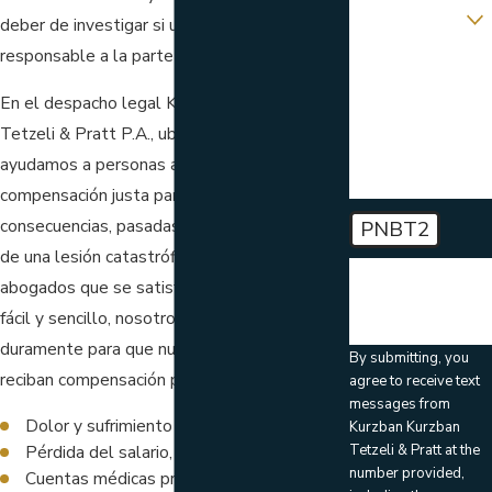
are you
contacting us
deber de investigar si usted puede hacer
about?
responsable a la parte culpable.
How can we help
En el despacho legal Kurzban Kurzban
you?
Tetzeli & Pratt P.A., ubicado en Florida,
ayudamos a personas a obtener una
compensación justa para las muchas
consecuencias, pasadas y futuras, resultado
PNBT2
de una lesión catastrófica. A diferencia de los
🛡️ Please enter
abogados que se satisfacen de un acuerdo
the above
verification code:
fácil y sencillo, nosotros trabajamos
duramente para que nuestros clientes
By submitting, you
reciban compensación por todo, incluyendo:
agree to receive text
messages from
Dolor y sufrimiento
Kurzban Kurzban
Tetzeli & Pratt at the
Pérdida del salario, pasado y futuro
number provided,
Cuentas médicas previas