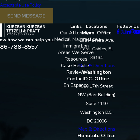
Acceptable Use Policy
SEND MESSAGE
Links
Locations
Follow Us
Our Attorneys
Miami Office
Medical Malpractice
now how we can help you.
131 Madeira Ave.
86-788-8557
Immigration
Coral Gables, FL
Areas We Serve
33134
Resources
Case Results
Map & Directions
Reviews
Washington
Contact
D.C. Office
En Espanol
910 17th Street
NW (Barr Building)
Suite 1140
Washington D.C.,
DC 20006
Map & Directions
Honolulu Office